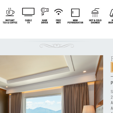
Next
S
A
A