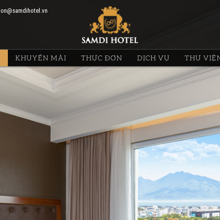
ion@samdihotel.vn
G
KHUYẾN MÃI
THỰC ĐƠN
DỊCH VỤ
THƯ VIỆ