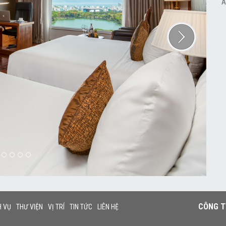
A
CÔNG T
H VỤ
THƯ VIỆN
VỊ TRÍ
TIN TỨC
LIÊN HỆ