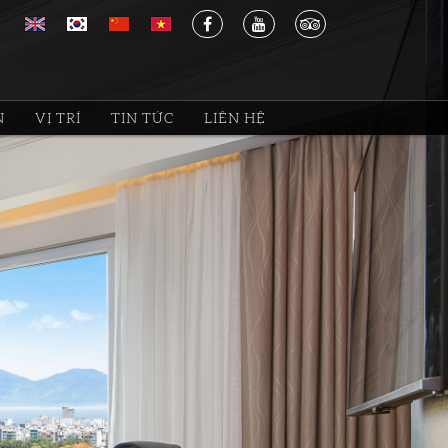
N
VỊ TRÍ
TIN TỨC
LIÊN HỆ