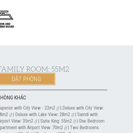
FAMILY ROOM: 55M2
ĐẶT PHÒNG
PHÒNG KHÁC
uperior with City View - 22m2
|
Deluxe with City View:
()
28m2
|
Deluxe with Lake View: 28m2
|
Samdi with
()
()
irport View: 35m2
|
Suite King: 55m2
|
One Bedroom
()
()
partment with Airport View: 70m2
|
Two Bedrooms
()