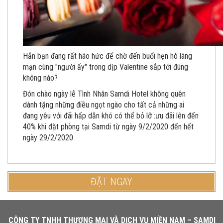
Hẳn bạn đang rất háo hức để chờ đến buổi hẹn hò lãng
mạn cùng "người ấy" trong dịp Valentine sắp tới đúng
không nào?
Đón chào ngày lễ Tình Nhân Samdi Hotel không quên
dành tặng những điều ngọt ngào cho tất cả những ai
đang yêu với đãi hấp dẫn khó có thể bỏ lỡ :ưu đãi lên đến
40% khi đặt phòng tại Samdi từ ngày 9/2/2020 đến hết
ngày 29/2/2020
ĐẶT NGAY
CÔNG TY TNHH THƯƠNG MẠI VÀ DỊCH VỤ MIỀN NAM – SAMDI