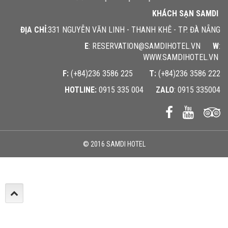
KHÁCH SẠN SAMDI
ĐỊA CHỈ
:331 NGUYỄN VĂN LINH - THANH KHÊ - TP. ĐÀ NẴNG
E
: RESERVATION@SAMDIHOTEL.VN
W
:
WWW.SAMDIHOTEL.VN
F:
(+84)236 3586 225
T:
(+84)236 3586 222
HOTLINE:
0915 335 004
ZALO
: 0915 335004
© 2016 SAMDI HOTEL