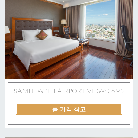
SAMDI WITH AIRPORT VIEW: 35M2
룸 가격 참고