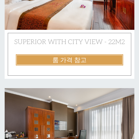
SUPERIOR WITH CITY VIEW - 22M2
룸 가격 참고