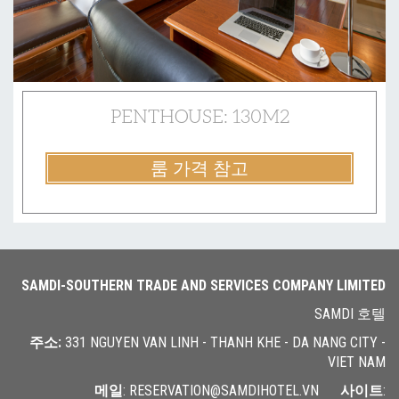
PENTHOUSE: 130M2
룸 가격 참고
SAMDI-SOUTHERN TRADE AND SERVICES COMPANY LIMITED
SAMDI 호텔
주소
:
331 NGUYEN VAN LINH - THANH KHE - DA NANG CITY -
VIET NAM
메일
: RESERVATION@SAMDIHOTEL.VN
사이트
: